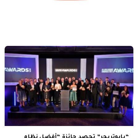
“بايوتريجر” تحصد جائزة “أفضل نظام