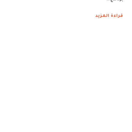
قراءة المزيد
مشاركة BioTreasure في COP28